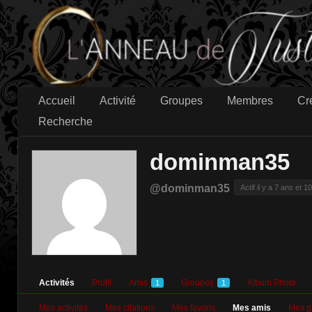
Accueil
Activité
Groupes
Membres
Cr
Recherche
dominman35
@dominman35
Actif il y a 7 ans et 1
Activités
Profil
Amis
Groupes
Album Photo
1
1
Mes activités
Mes citations
Mes favoris
Mes amis
Mes g