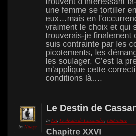
trouvent d’intéressant là
une femme se tortiller e
eux…mais en l’occurrenc
vraiment le choix et qui s
trouverais-je finalement 
suis contrainte par les c
picotements, les déman
les soulager. C’est la pre
m’applique cette correct
conditions là….
Le Destin de Cassan
in
Art
,
Le destin de Cassandre
,
Littérature
by
Nuage
Chapitre XXVI