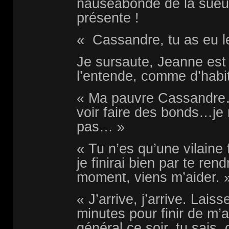
nauséabonde de la sueur
présente !
« Cassandre, tu as eu l
Je sursaute, Jeanne est
l’entende, comme d’habitu
« Ma pauvre Cassandre…c
voir faire des bonds…je
pas… »
« Tu n’es qu’une vilaine f
je finirai bien par te rend
moment, viens m’aider. 
« J’arrive, j’arrive. Lai
minutes pour finir de m’a
général ce soir, tu sais, c