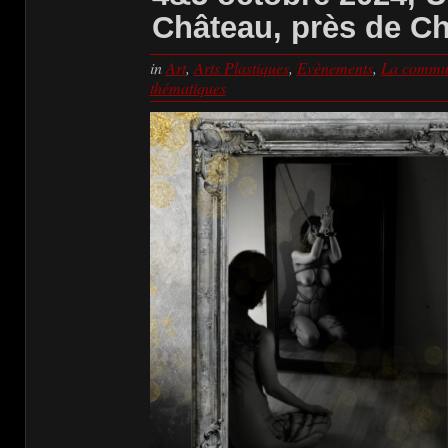
Château, près de C
in
Art
,
Arts Plastiques
,
Evènements
,
La commun
thématiques