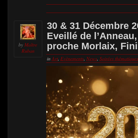
30 & 31 Décembre 2
Eveillé de l’Anneau
proche Morlaix, Fini
by
Maître
Ruban
in
Art
,
Evènements
,
News
,
Soirées thématique