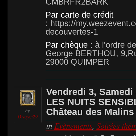
CMBRFR2BARK
Par carte de crédit
: https://my.weezevent.c
decouvertes-1
Par chèque
: à l’ordre 
George BERTHOU, 9,Rue
29000 QUIMPER
Vendredi 3, Samedi 
LES NUITS SENSIBL
Château des Malins 
by
Dragon29
in
Evènements
,
Soirées thé