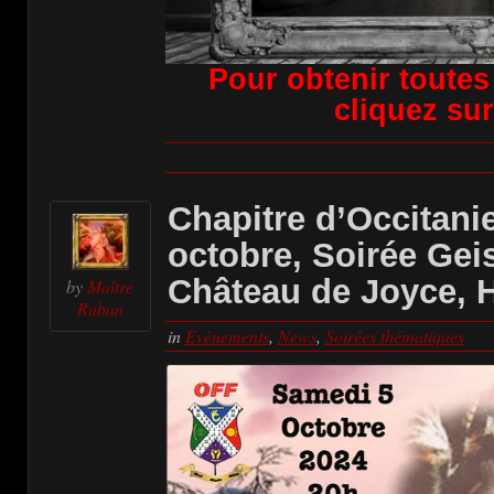
Pour obtenir toutes
cliquez sur
Chapitre d’Occitani
octobre, Soirée Gei
Château de Joyce, 
by
Maître
Ruban
in
Evènements
,
News
,
Soirées thématiques