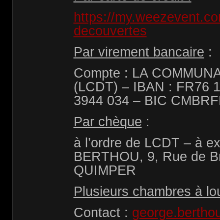
https://my.weezevent.co
decouvertes
Par virement bancaire
:
Compte : LA COMMUN
(LCDT) – IBAN : FR76 
3944 034 – BIC CMBR
Par chèque
:
à l’ordre de LCDT – à e
BERTHOU, 9, Rue de Br
QUIMPER
Plusieurs chambres à lo
Contact :
george.berth