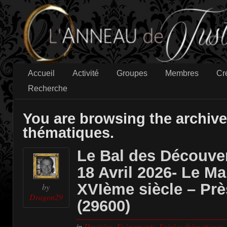
Accueil
Activité
Groupes
Membres
Cr
Recherche
You are browsing the archive
thématiques.
Le Bal des Découver
18 Avril 2026- Le M
XVIème siècle – Prè
by
Dragon29
(29600)
in
Devisées
,
Evènements
,
Soirées thématiques