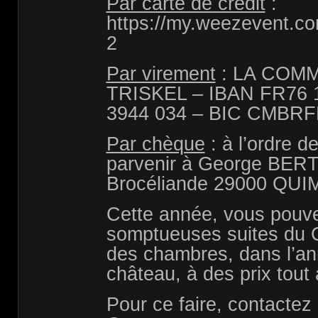
Par carte de crédit
:
https://my.weezevent.com
2
Par virement
: LA COM
TRISKEL – IBAN FR76 1
3944 034 – BIC CMBR
Par chèque
: à l’ordre d
parvenir à George BER
Brocéliande 29000 QU
Cette année, vous pouve
somptueuses suites du 
des chambres, dans l’an
château, à des prix tout 
Pour ce faire, contactez