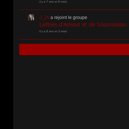
il y a 7 ans et 8 mois
J_2s
a rejoint le groupe
Lettres d’Amour et de Soumission
il y a 8 ans et 3 mois