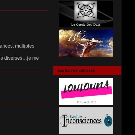
ances, multiples
ques diverses…je me
Les bonnes adresses