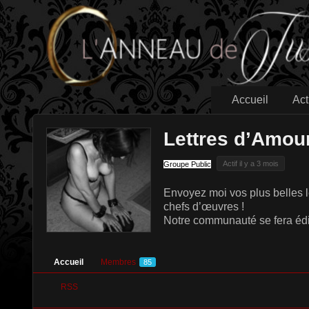
Accueil
Act
Lettres d’Amou
Actif il y a 3 mois
Groupe Public
Envoyez moi vos plus belles 
chefs d’œuvres !
Notre communauté se fera édit
Accueil
Membres
85
RSS