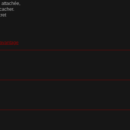
, attachée,
 cacher.
ret
davantage