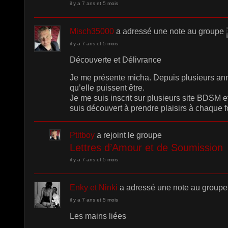
il y a 7 ans et 5 mois
Misch35000
a adressé une note au groupe
il y a 7 ans et 5 mois
Découverte et Délivrance
Je me présente micha. Depuis plusieurs ann
qu’elle puissent être.
Je me suis inscrit sur plusieurs site BDSM e
suis découvert à prendre plaisirs à chaque 
Ptitboy
a rejoint le groupe
Lettres d’Amour et de Soumission
il y a 7 ans et 5 mois
Enky et Ninki
a adressé une note au group
il y a 7 ans et 5 mois
Les mains liées