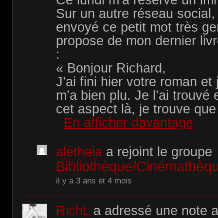
Ce lundi m’a réservé un i
Sur un autre réseau social,
envoyé ce petit mot très gent
propose de mon dernier livr
:
« Bonjour Richard,
J’ai fini hier votre roman et 
m’a bien plu. Je l’ai trouvé
cet aspect là, je trouve que
En afficher davantage
alètheia
a rejoint le groupe
Bibliothèque/Cinémathè
il y a 3 ans et 4 mois
RichL
a adressé une note 