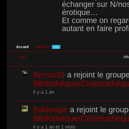
échanger sur N/no
érotique…
Et comme on regar
autant en faire prof
Accueil
Membres
102
Affi
RSS
Berros29
a rejoint le group
Bibliothèque/Cinémathè
il y a 1 an
Baldeagle
a rejoint le grou
Bibliothèque/Cinémathè
il y a 1 an et 1 mois