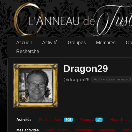
Accueil
Activité
Groupes
Membres
Cr
Recherche
Dragon29
@dragon29
Actif il y a 2 semaines et 1 
Activités
Profil
Amis
Groupes
Album Photo
305
17
Mes activités
Mes citations
Mes favoris
Mes amis
Mes 