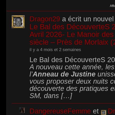
Affi
Dragon29
a écrit un nouvel 
Le Bal des DécouverteS 2
Avril 2026- Le Manoir de
siècle – Près de Morlaix 
il y a 4 mois et 2 semaines
Le Bal
des
D
écouverte
S
20
A nouveau cette année, le
l’
Anneau de Justine
unisse
vous proposer deux nuits c
découverte des pratiques e
SM, dans […]
DangereuseFemme
et
D