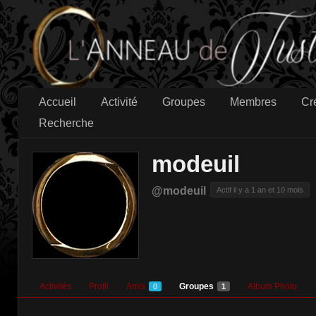
Accueil
Activité
Groupes
Membres
Cr
Recherche
modeuil
@modeuil
Actif il y a 1 an et 10 mois
Activités
Profil
Amis
Groupes
Album Photo
0
1