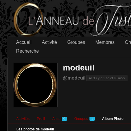
Accueil
Activité
Groupes
Membres
Cr
Recherche
modeuil
@modeuil
Actif il y a 1 an et 10 mois
Activités
Profil
Amis
Groupes
Album Photo
0
1
Les photos de modeuil