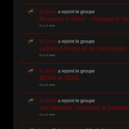
M.Julien
a rejoint le groupe
Musiques & Bdsm – Musique & Se
il y a 3 mois
M.Julien
a rejoint le groupe
Lettres d’Amour et de Soumission
il y a 3 mois
M.Julien
a rejoint le groupe
BDSM et SEXE
il y a 3 mois
M.Julien
a rejoint le groupe
Vos histoires, musiques et poème
il y a 3 mois