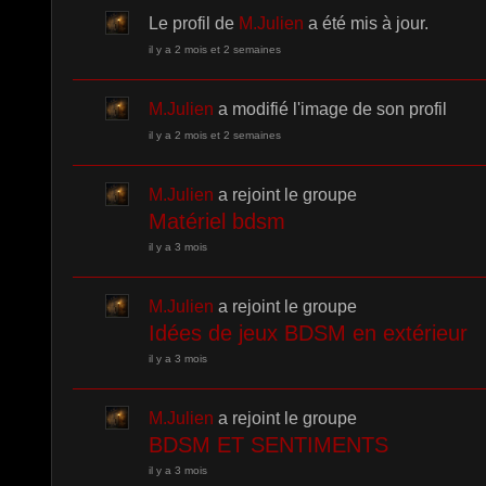
Le profil de
M.Julien
a été mis à jour.
il y a 2 mois et 2 semaines
M.Julien
a modifié l'image de son profil
il y a 2 mois et 2 semaines
M.Julien
a rejoint le groupe
Matériel bdsm
il y a 3 mois
M.Julien
a rejoint le groupe
Idées de jeux BDSM en extérieur
il y a 3 mois
M.Julien
a rejoint le groupe
BDSM ET SENTIMENTS
il y a 3 mois