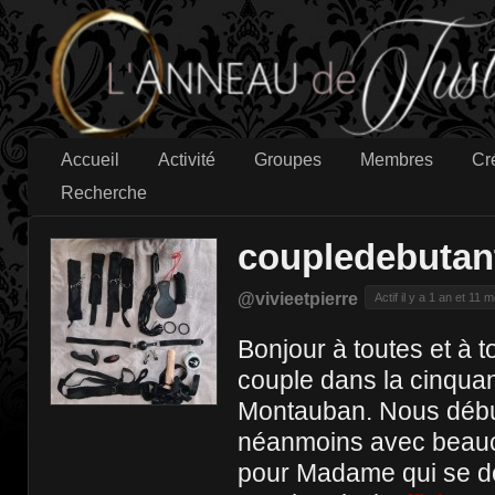
Accueil
Activité
Groupes
Membres
Cr
Recherche
coupledebutan
@vivieetpierre
Actif il y a 1 an et 11 m
Bonjour à toutes et à
couple dans la cinquan
Montauban. Nous débu
néanmoins avec beauco
pour Madame qui se d