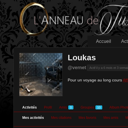
Accueil
Act
Loukas
@vernet
Actif il y a 6 mois et 3 sema
Pour un voyage au long cours
Aff
Activités
Profil
Amis
Groupes
Album Phot
0
10
Mes activités
Mes citations
Mes favoris
Mes amis
M