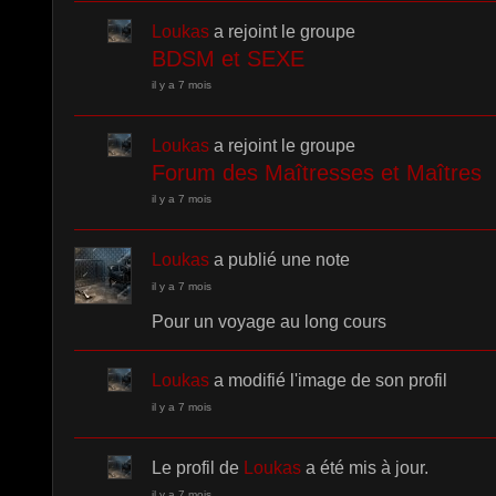
Loukas
a rejoint le groupe
BDSM et SEXE
il y a 7 mois
Loukas
a rejoint le groupe
Forum des Maîtresses et Maîtres
il y a 7 mois
Loukas
a publié une note
il y a 7 mois
Pour un voyage au long cours
Loukas
a modifié l'image de son profil
il y a 7 mois
Le profil de
Loukas
a été mis à jour.
il y a 7 mois