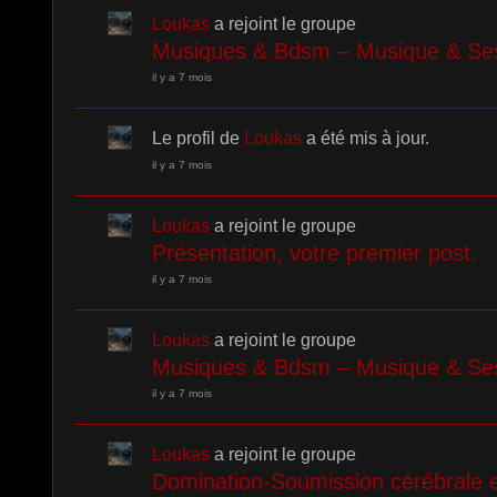
Loukas
a rejoint le groupe
Musiques & Bdsm – Musique & Se
il y a 7 mois
Le profil de
Loukas
a été mis à jour.
il y a 7 mois
Loukas
a rejoint le groupe
Présentation, votre premier post.
il y a 7 mois
Loukas
a rejoint le groupe
Musiques & Bdsm – Musique & Se
il y a 7 mois
Loukas
a rejoint le groupe
Domination-Soumission cérébrale e