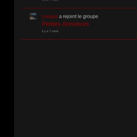
Loukas
a rejoint le groupe
Petites Annonces
il y a 7 mois