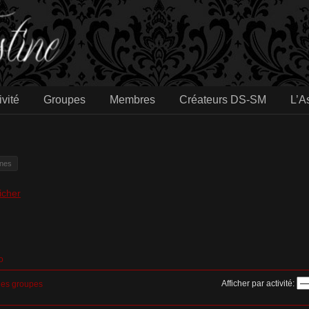
ivité
Groupes
Membres
Créateurs DS-SM
L’A
ines
icher
o
Afficher par activité:
es groupes