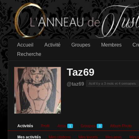
Accueil
Activité
Groupes
Membres
Cr
Recherche
Taz69
@taz69
Actif il y a 3 mois et 4 semaines
Activités
Profil
Amis
Groupes
Album Photo
1
3
Mes activités
Mes citations
Mes favoris
Mes amis
Mes 