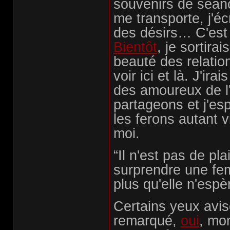
souvenirs de séan
me transporte, j'é
des désirs… C'est
Bientôt
, je sortirai
beauté des relatio
voir ici et là. J'ira
des amoureux de l
partageons et j'e
les ferons autant 
moi.
“Il n'est pas de pl
surprendre une fe
plus qu'elle n'espè
Certains yeux avis
remarqué,
oui
, mon