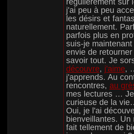
régulièrement sur l
j'ai peu à peu acc
les désirs et fant
naturellement. Par
parfois plus en p
suis-je maintenant
envie de retourner
savoir tout. Je sor
découvre
,
j'aime
, 
j'apprends. Au con
rencontres,
au grè
mes lectures … Je 
curieuse de la vie
Oui, je l'ai décou
bienveillantes. Un
fait tellement de b