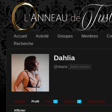
Accueil
Activité
Groupes
Membres
Cr
Recherche
Dahlia
@mara
Actif il y a 6 ans
Activités
Profil
Amis
Groupes
Album Photo
7
9
Afficher