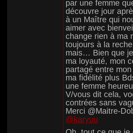
par une femme que 
découvre jour après
à un Maître qui no
aimer avec bienvei
change rien à ma r
toujours à la rech
mais… Bien que je
ma loyauté, mon c
partagé entre mon
ma fidélité plus Bd
une femme heureus
V/vous dit cela, v
contrées sans vagu
Merci @Maitre-Do
@karyuu
Oh, tout ce que je 