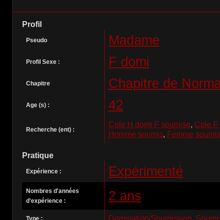
Profil
Madame
Pseudo
F domi
Profil Sexe :
Chapitre de Norma
Chapitre
42
Age (s) :
Cple H domi F soumise
,
Cple F
Recherche (ent) :
Homme soumis
,
Femme soumi
Pratique
Expérimenté
Expérience :
Nombres d'années
2 ans
d'expérience :
Domination/Soumission
,
Soumis
Type :