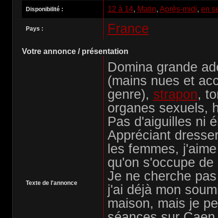
12 à 14
,
Matin
,
Après-midi
,
en s
Disponibilité :
France
Pays :
Votre annonce / présentation
Domina grande ade
(mains nues et ac
genre),
strapon
, t
organes sexuels, h
Pas d'aiguilles ni él
Appréciant dress
les femmes, j'aime
qu'on s'occupe de
Je ne cherche pas 
Texte de l'annonce
j'ai déjà mon soum
maison, mais je pe
séances sur Caen 