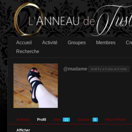
Accueil
Activité
Groupes
Membres
Cr
Recherche
@madame
Actif il y a 6 ans et 5 mois
Activités
Profil
Amis
Groupes
Album Photo
21
5
Afficher