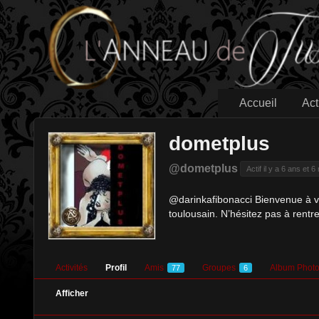
Accueil
Act
dometplus
@dometplus
Actif il y a 6 ans et 6
@darinkafibonacci Bienvenue à vou
toulousain. N’hésitez pas à rentr
Activités
Profil
Amis
Groupes
Album Phot
77
6
Afficher