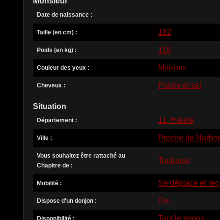
Monsieur
Date de naissance :
182
Taille (en cm) :
118
Poids (en kg) :
Marrons
Couleur des yeux :
Poivre et sel
Cheveux :
Situation
11. Haude
Département :
Proche de Narbo
Ville :
Vous souhaitez être rattaché au
Toulouse
Chapitre de :
Se déplace et reç
Mobilité :
Oui
Dispose d'un donjon :
Tout le temps
Disponibilité :