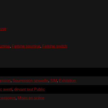
ouse
oumise
,
Femme soumise
,
Femme switch
ission
,
Soumission sexuelle
,
S/M
,
Exhibition
c averti
,
devant tout Public
cessoires
,
Mises en scène