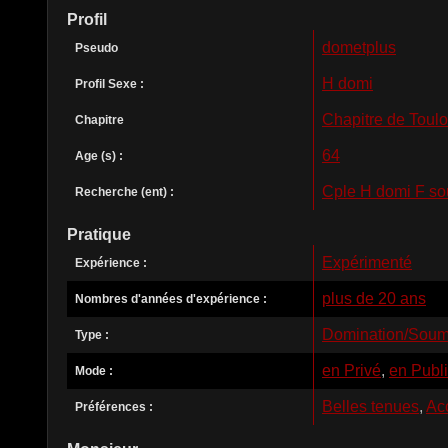
Profil
dometplus
Pseudo
H domi
Profil Sexe :
Chapitre de Toul
Chapitre
64
Age (s) :
Cple H domi F s
Recherche (ent) :
Pratique
Expérimenté
Expérience :
plus de 20 ans
Nombres d'années d'expérience :
Domination/Soum
Type :
en Privé
,
en Publi
Mode :
Belles tenues
,
Ac
Préférences :