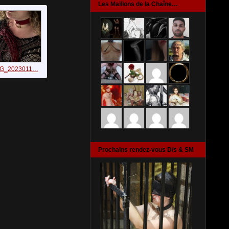
Les Maillons de la Chaîne…
MG_2023011…
Prochains rendez-vous D/s & SM