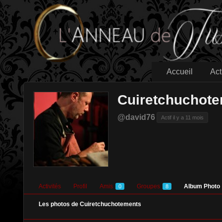
Accueil
Act
Cuiretchuchot
@david76
Actif il y a 11 mois
Activités
Profil
Amis
Groupes
Album Photo
0
8
Les photos de Cuiretchuchotements