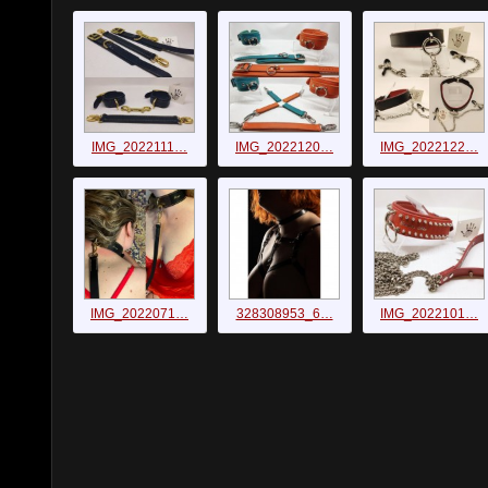
IMG_2022111…
IMG_2022120…
IMG_2022122…
IMG_2022071…
328308953_6…
IMG_2022101…