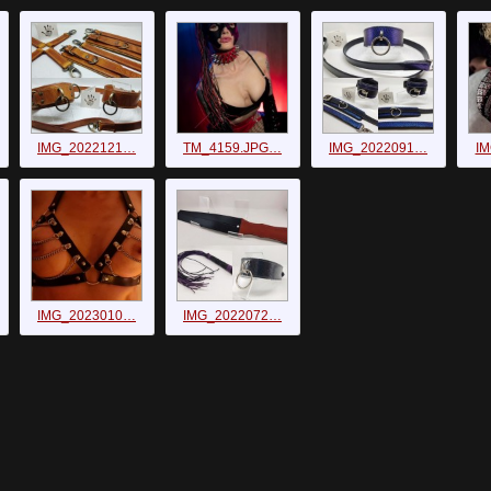
IMG_2022121…
TM_4159.JPG…
IMG_2022091…
I
IMG_2023010…
IMG_2022072…