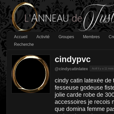
Accueil
Activité
Groupes
Membres
Cr
Recherche
cindypvc
@cindycatinlatex
Actif il y a 11 mois
cindy catin latexée de
fesseuse godeuse fiste
jolie carde robe de 30
accessoires je recois
que domina femme pas 