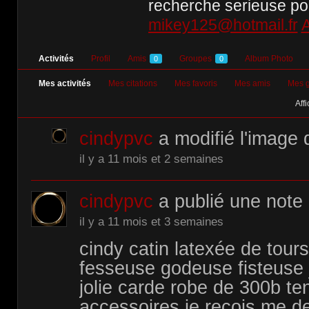
recherche serieuse pour
mikey125@hotmail.fr
A
Activités
Profil
Amis
Groupes
Album Photo
0
0
Mes activités
Mes citations
Mes favoris
Mes amis
Mes 
Affi
cindypvc
a modifié l'image d
il y a 11 mois et 2 semaines
cindypvc
a publié une note
il y a 11 mois et 3 semaines
cindy catin latexée de tou
fesseuse godeuse fisteuse 
jolie carde robe de 300b te
accessoires je recois me d