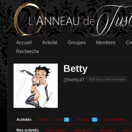
Accueil
Activité
Groupes
Membres
Cr
Recherche
Betty
@betty27
Actif il y a 7 ans et 4 mois
Activités
Profil
Amis
Groupes
Album Photo
4
1
Mes activités
Mes citations
Mes favoris
Mes amis
Mes 