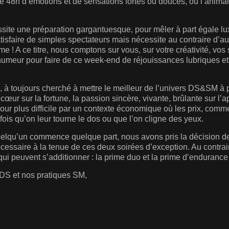
de 48h d’émotions et de sensations fortes ou douces, où l’animal
ite une préparation gargantuesque, pour mêler à part égale lu
atisfaire de simples spectateurs mais nécessite au contraire d’a
me ! A ce titre, nous comptons sur vous, sur votre créativité, vos 
 humeur pour faire de ce week-end de réjouissances lubriques e
, à toujours cherché à mettre le meilleur de l’univers DS&SM à p
œur sur la fortune, la passion sincère, vivante, brûlante sur l’app
jour plus difficile par un contexte économique où les prix, comm
fois qu’on leur tourne le dos ou que l’on cligne des yeux.
 quelqu’un commence quelque part, nous avons pris la décision 
nécessaire à la tenue de ces deux soirées d’exception. Au contra
ui peuvent s’additionner : la prime duo et la prime d’endurance 
 DS et nos pratiques SM,