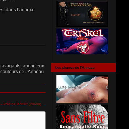
es, dans l’annexe
———————————————————
xtravagants, audacieux
Les plumes de l'Anneau
x couleurs de l’Anneau
 – Près de Morlaix (29600)
→