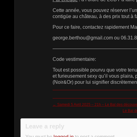
Cette année, vous pouvez réserver l’
contigüe au château, à des prix tout à f
Pour ce faire, contactez rapidement Ma
george.berthou@gmail.com ou 06.31.8
—————————————————
Code vestimentaire:
Tout est possible pourvu que votre tenu
et furieusement sexy qu’il vous plaira,
(Noir&Or) pour lui signifier discrèteme
←
Samedi 5 Avril 2025 – 21h – Le Bal des découve
Le Bal d
Leave a reply
You must be
logged in
to post a comment.