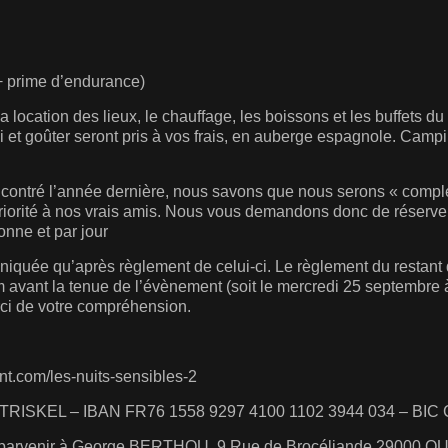
+ prime d’endurance)
a location des lieux, le chauffage, les boissons et les buffets d
di et goûter seront pris à vos frais, en auberge espagnole. Camp
ontré l’année dernière, nous savons que nous serons « comple
iorité à nos vrais amis. Nous vous demandons donc de réserver 
nne et par jour
iquée qu’après règlement de celui-ci. Le règlement du restant
m avant la tenue de l’évènement (soit le mercredi 25 septembre 
rci de votre compréhension.
nt.com/les-nuits-sensibles-2
RISKEL – IBAN FR76 1558 9297 4100 1102 3944 034 – B
ire parvenir à George BERTHOU, 9 Rue de Brocéliande 29000 