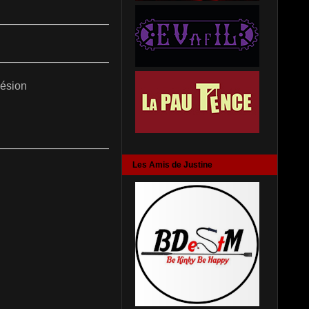
———————————————————
———————————————————
hésion
———————————————————
Les Amis de Justine