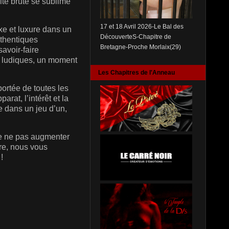
ité brute se sublime
17 et 18 Avril 2026-Le Bal des
xe et luxure dans un
DécouverteS-Chapitre de
uthentiques
Bretagne-Proche Morlaix(29)
savoir-faire
t ludiques, un moment
Les Chapitres de l'Anneau
ortée de toutes les
arat, l’intérêt et la
e dans un jeu d’un,
de ne pas augmenter
ire, nous vous
!