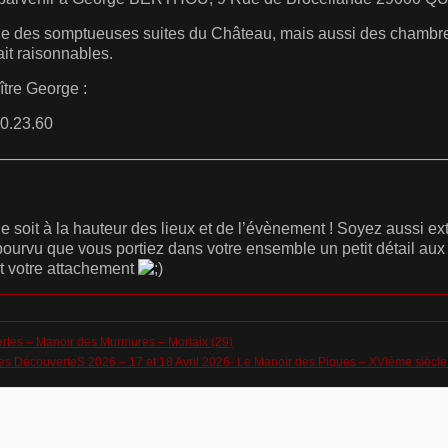
une des somptueuses suites du Château, mais aussi des chambr
ait raisonnables.
ître George :
0.23.60
————————————————————————————
e soit à la hauteur des lieux et de l’évènement ! Soyez aussi e
 pourvu que vous portiez dans votre ensemble un petit détail au
nt votre attachement
rtes – Manoir des Murmures – Morlaix (29)
es DécouverteS 2026 – 17 et 18 Avril 2026- Le Manoir des Piques – XVIème siècle