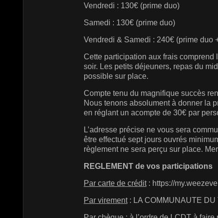
Vendredi : 130€ (prime duo)
Samedi : 130€ (prime duo)
Vendredi & Samedi : 240€ (prime duo 
Cette participation aux frais comprend l
soir. Les petits déjeuners, repas du mi
possible sur place.
Compte tenu du magnifique succès renc
Nous tenons absolument à donner la pr
en réglant un acompte de 30€ par perso
L’adresse précise ne vous sera commun
être effectué sept jours ouvrés minimu
règlement ne sera perçu sur place. Me
REGLEMENT de vos participations
Par carte de crédit
: https://my.weezeve
Par virement
: LA COMMUNAUTE DU T
Par chèque
: à l’ordre de LCDT à fa