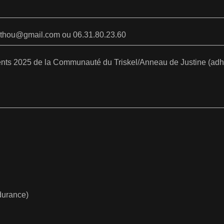
————————————————————————————
rthou@gmail.com ou 06.31.80.23.60
————————————————————————————
rents 2025 de la Communauté du Triskel/Anneau de Justine (ad
————————————————————————————
durance)