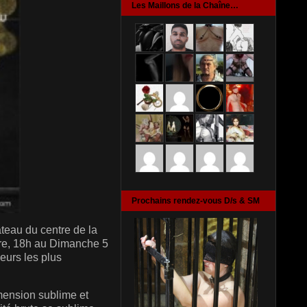
Les Maillons de la Chaîne…
Prochains rendez-vous D/s & SM
teau du centre de la
bre, 18h au Dimanche 5
eurs les plus
imension sublime et