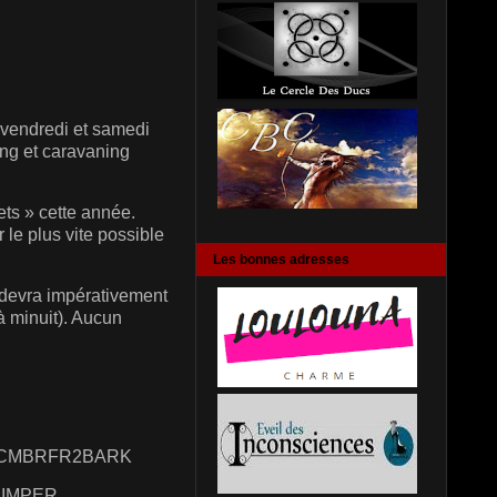
u vendredi et samedi
ing et caravaning
ts » cette année.
le plus vite possible
Les bonnes adresses
 devra impérativement
à minuit). Aucun
IC CMBRFR2BARK
QUIMPER