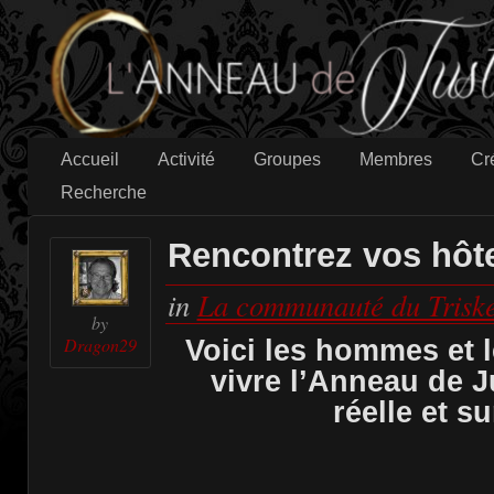
Accueil
Activité
Groupes
Membres
Cr
Recherche
Rencontrez vos hôt
in
La communauté du Triske
by
Dragon29
Voici les hommes et 
vivre l’Anneau de J
réelle et sur