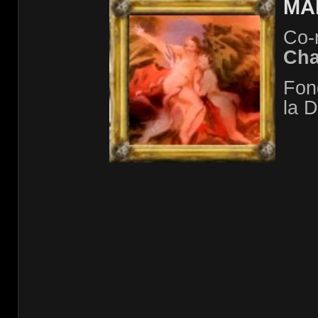
MA
Co-
Cha
Fon
la D