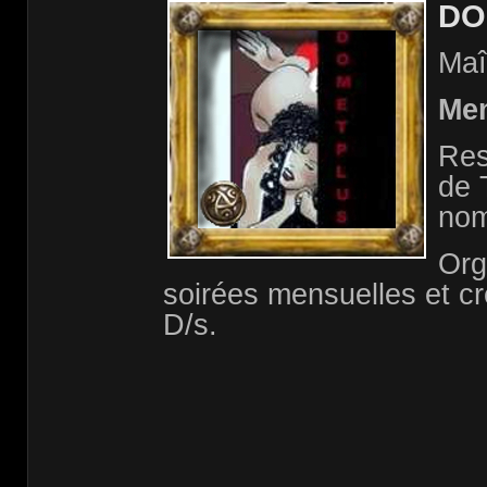
DO
Maî
Me
Res
de 
nom
Org
soirées mensuelles et c
D/s.