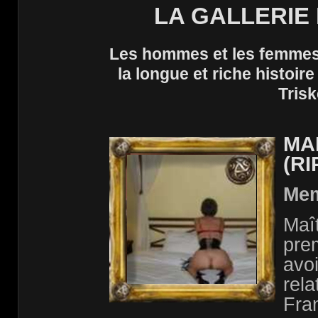
LA GALLERIE
Les hommes et les femmes d
la longue et riche histoi
Trisk
MA
(RI
Mem
Maît
pre
avoi
rela
Fra