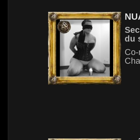
NU
Sec
du 
Co-
Cha