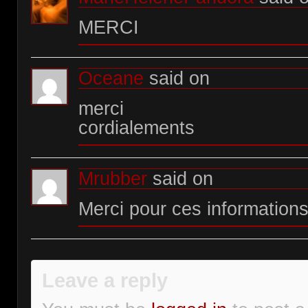
MERCI
Oceane
said on
merci
cordialements
Mrubber
said on
Merci pour ces information
Leave a reply