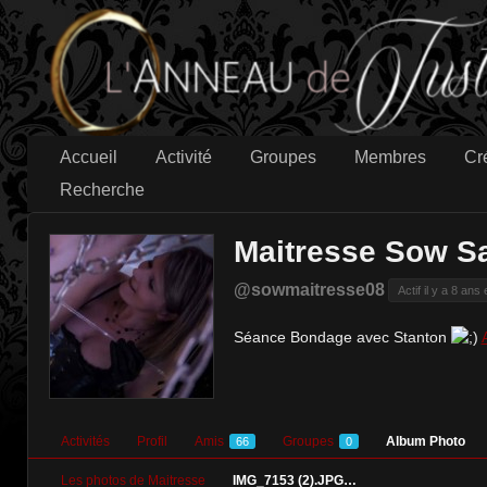
Accueil
Activité
Groupes
Membres
Cr
Recherche
Maitresse Sow S
@sowmaitresse08
Actif il y a 8 ans
Séance Bondage avec Stanton
Activités
Profil
Amis
Groupes
Album Photo
66
0
Les photos de Maitresse
IMG_7153 (2).JPG…