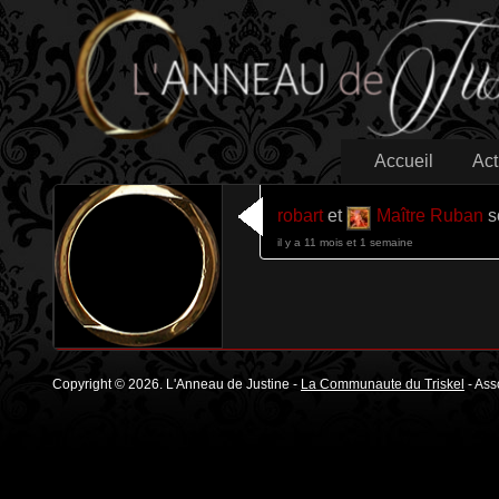
Accueil
Act
robart
et
Maître Ruban
s
il y a 11 mois et 1 semaine
Copyright © 2026. L'Anneau de Justine -
La Communaute du Triskel
- Ass