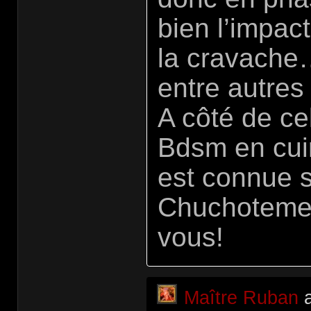
bien l’impac
la cravache…
entre autres
A côté de cel
Bdsm en cuir
est connue s
Chuchotemen
vous!
Maître Ruban
a