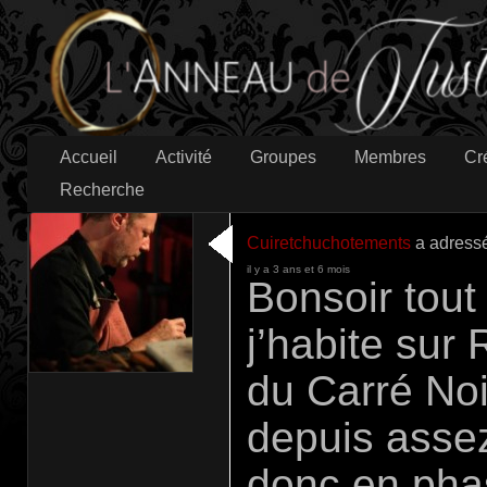
Accueil
Activité
Groupes
Membres
Cr
Recherche
Cuiretchuchotements
a adress
il y a 3 ans et 6 mois
Bonsoir tout
j’habite sur
du Carré Noi
depuis assez
donc en phas