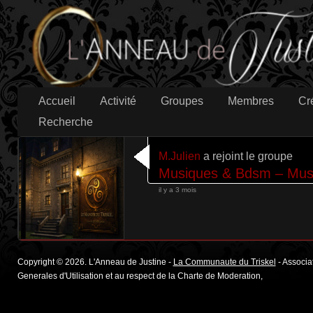
Accueil
Activité
Groupes
Membres
Cr
Recherche
M.Julien
a rejoint le groupe
Musiques & Bdsm – Mus
il y a 3 mois
Copyright © 2026. L'Anneau de Justine -
La Communaute du Triskel
- Associat
Generales d'Utilisation et au respect de la Charte de Moderation,