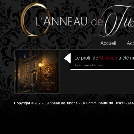
Accueil
Act
Le profil de
M.Julien
a été mi
il y a 6 ans et 4 mois
Copyright © 2026. L'Anneau de Justine -
La Communaute du Triskel
- Ass